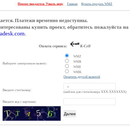
Проект продается. Узнать цену
Главная
Купить-продать WMZ
ается. Платежи временно недоступны.
нтересованы купить проект, обратитесь пожалуйста н
.ladesk.com
.
Оплата сервиса:
K-Cell
WMZ
WMR
Выберите электронную валюту:
WME
WMK
Оплатить другой валютой
Введите счет/номер:
(шаблон для счета/номера XXX-XXXXXXX)
Введите код с картинки: