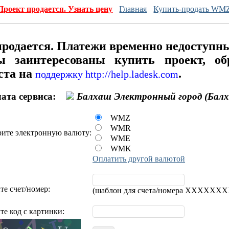
Проект продается. Узнать цену
Главная
Купить-продать WM
продается. Платежи временно недоступн
 заинтересованы купить проект, об
ста на
.
поддержку http://help.ladesk.com
Оплата сервиса:
Балхаш Электронный город (Бал
WMZ
WMR
ите электронную валюту:
WME
WMK
Оплатить другой валютой
те счет/номер:
(шаблон для счета/номера XXXXXX
те код с картинки: