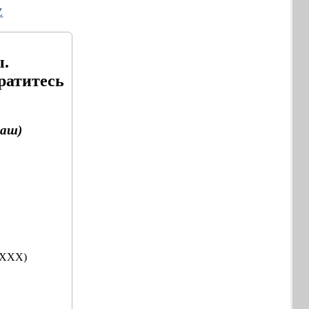
Z
ы.
ратитесь
хаш)
XXXX)